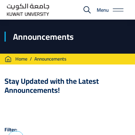
Skip
Menu
to
E-
main
Portal
content
Announcements
Breadcrumb
Home
Announcements
Stay Updated with the Latest
Announcements!
Filter: