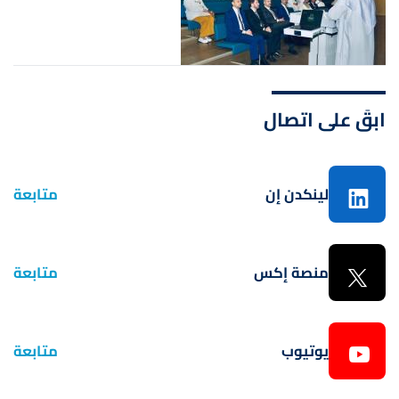
ابقَ على اتصال
لينكدن إن
متابعة
منصة إكس
متابعة
يوتيوب
متابعة