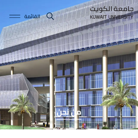
Skip
to
القائمة
E-
main
content
Portal
من نحن