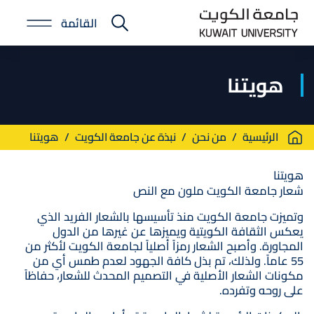
Skip
القائمة
to
E-
main
Portal
content
هويتنا
Breadcrumb
الرئيسية
من نحن
نبذة عن جامعة الكويت
هويتنا
هويتنا
شعار جامعة الكويت ملون مع النص
وتميزت جامعة الكويت منذ تأسيسها بالشعار الفريد الذي
يعكس الثقافة الكويتية ويميزها عن غيرها من الدول
المجاورة. وأصبح الشعار رمزاً أصلياً لجامعة الكويت لأكثر من
55 عاماً. ولذلك، تم بذل كافة الجهود لعدم طمس أي من
مكونات الشعار الأصلية في التصميم المحدث للشعار، حفاظاً
على روحه وتفرده.