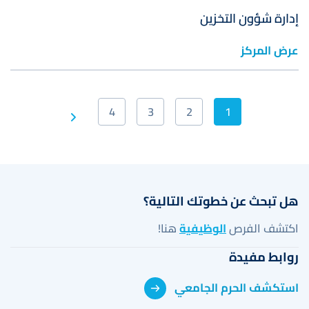
إدارة شؤون التخزين
عرض المركز
Pagination
4
3
2
1
Next
Current
الصفحة
الصفحة
الصفحة
Last
page
page
page
هل تبحث عن خطوتك التالية؟
اكتشف الفرص
الوظيفية
هنا!
روابط مفيدة
استكشف الحرم الجامعي