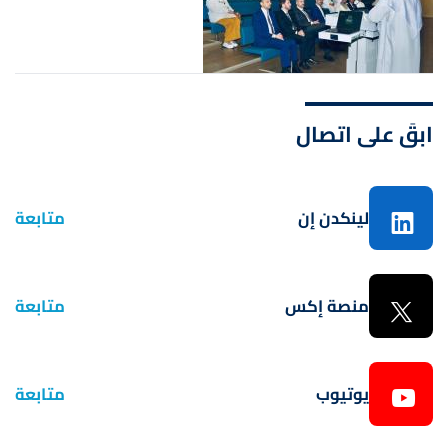
ابقَ على اتصال
لينكدن إن
متابعة
منصة إكس
متابعة
يوتيوب
متابعة