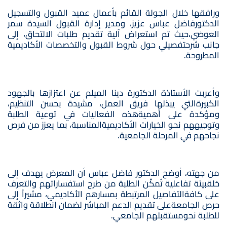
ورافقها خلال الجولة القائم بأعمال عميد القبول والتسجيل
الدكتورفاضل عباس عزيز، ومدير إدارة القبول السيدة سمر
العوضي،حيث تم استعراض آلية تقديم طلبات الالتحاق، إلى
جانب شرحتفصيلي حول شروط القبول والتخصصات الأكاديمية
المطروحة.
وأعربت الأستاذة الدكتورة دينا الميلم عن اعتزازها بالجهود
الكبيرةالتي يبذلها فريق العمل، مشيدة بحسن التنظيم،
ومؤكدة على أهميةهذه الفعاليات في توعية الطلبة
وتوجيههم نحو الخيارات الأكاديميةالمناسبة، بما يعزز من فرص
نجاحهم في المرحلة الجامعية.
من جهته، أوضح الدكتور فاضل عباس أن المعرض يهدف إلى
خلقبيئة تفاعلية تُمكّن الطلبة من طرح استفساراتهم والتعرف
على كافةالتفاصيل المرتبطة بمسارهم الأكاديمي، مشيراً إلى
حرص الجامعةعلى تقديم الدعم المباشر لضمان انطلاقة واثقة
للطلبة نحومستقبلهم الجامعي.