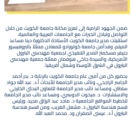
ضمن الجهود الرامية إلى تعزيز مكانة جامعة الكويت من خلال
التواصل وتبادل الخبرات مع الجامعات العربية والعالمية،
استقبلت مدير جامعة الكويت الأستاذة الدكتورة دينا مساعد
الميلم، وفداًمن جامعة كولورادو للمعادن ممثلاً بالبروفيسور
جنيفر مسكمنز المدير التنفيذي لجمعية مهندسي البترول
الأمريكية، والسيدة جاكي هوفمان ممثلة جمعية مهندسي
البترول في الشرق الأوسط وشمال أفريقيا.
بحضور كل من أمين عام جامعة الكويت بالإنابة د. بدر أحمد
الجاسر الراجحي، ونائب مدير الجامعة للأبحاث أ.د. عبد الله جواد
سلطان، ومساعد نائب مدير الجامعة للتعاون البحثي الخارجي
والاستشارات د. مبخوت الدوسري، ومساعد نائب مدير الجامعة
لتخطيط المواقع الجامعية د. ماجد عبد الرزاق مجيد، ورئيس
قسم هندسة البترول د. مشعل الغريب، ومن قسم هندسة
البترول أ.د. عيسى الصفران ود. محمد العبد الله.