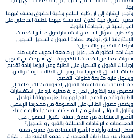
الطالب في المنافسة على القبول في التخصصات التي يرغب
بها.
وتجدر الإشارة إلى أن كلية العلوم وكلية الحقوق يختلف فيهما
معيار القبول حيث تكون المنافسة فيهما للطلبة الحاصلين على
أعلى نسبة في شهادة الثانوية.
وقد طرح السؤال السادس استفسارا حول ما أبرز الخدمات
الإلكترونية التي توفرها عمادة القبول والتسجيل لتسهيل
إجراءات التقديم والتسجيل؟
حيث اكد الدكتور فاضل عزيز ان جامعة الكويت وفرت منذ
سنوات عددا من الخدمات الإلكترونية التي أسهمت في تسهيل
إجراءات القبول والتسجيل على الطلبة ومن أبرزها إتاحة تقديم
طلبات الالتحاق إلكترونيا بما يوفر على الطالب الوقت والجهد
ويسهل عليه متابعة خطوات التقديم.
كما أصبحت عملية اعتماد القبول إلكترونية كذلك إضافة إلى
تخصيص بريد إلكتروني لكل إدارة معنية للرد على استفسارات
الطلبة وتقديم الدعم اللازم لهم بما يعزز سهولة التواصل
ويضمن حصول الطالب على المعلومة من مصدرها الرسمي.
وتناول السؤال السابع من اللقاء كيف يمكن للطلبة وأولياء
الأمور الاستفادة من معرض حملة القبول للحصول على
المعلومات والإرشادات المتعلقة بالقبول والتسجيل؟
يمكن للطلبة وأولياء الأمور الاستفادة من معرض حملة
القبول من خلال زيارة المعرض في مجمع الافنيوز خلال الفترة