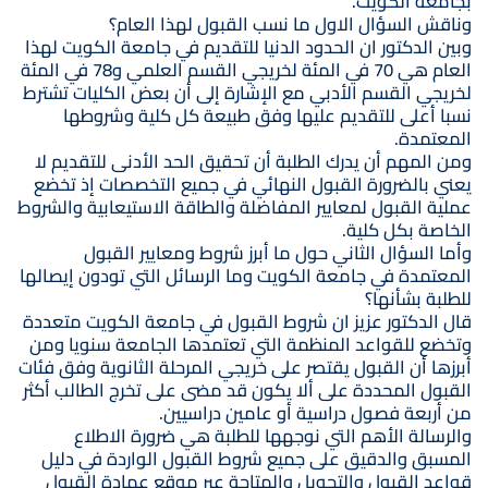
بجامعة الكويت.
وناقش السؤال الاول ما نسب القبول لهذا العام؟
وبين الدكتور ان الحدود الدنيا للتقديم في جامعة الكويت لهذا
العام هي 70 في المئة لخريجي القسم العلمي و78 في المئة
لخريجي القسم الأدبي مع الإشارة إلى أن بعض الكليات تشترط
نسبا أعلى للتقديم عليها وفق طبيعة كل كلية وشروطها
المعتمدة.
ومن المهم أن يدرك الطلبة أن تحقيق الحد الأدنى للتقديم لا
يعني بالضرورة القبول النهائي في جميع التخصصات إذ تخضع
عملية القبول لمعايير المفاضلة والطاقة الاستيعابية والشروط
الخاصة بكل كلية.
وأما السؤال الثاني حول ما أبرز شروط ومعايير القبول
المعتمدة في جامعة الكويت وما الرسائل التي تودون إيصالها
للطلبة بشأنها؟
قال الدكتور عزيز ان شروط القبول في جامعة الكويت متعددة
وتخضع للقواعد المنظمة التي تعتمدها الجامعة سنويا ومن
أبرزها أن القبول يقتصر على خريجي المرحلة الثانوية وفق فئات
القبول المحددة على ألا يكون قد مضى على تخرج الطالب أكثر
من أربعة فصول دراسية أو عامين دراسيين.
والرسالة الأهم التي نوجهها للطلبة هي ضرورة الاطلاع
المسبق والدقيق على جميع شروط القبول الواردة في دليل
قواعد القبول والتحويل والمتاحة عبر موقع عمادة القبول