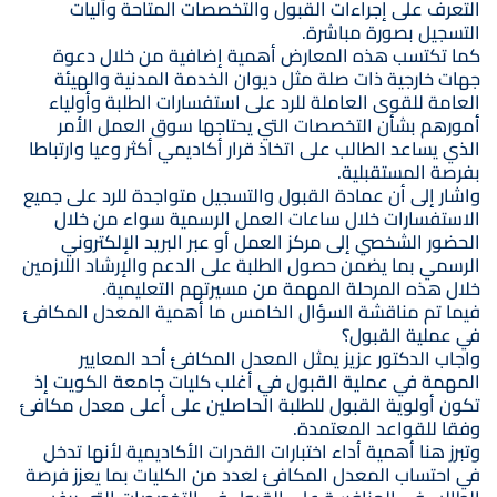
التعرف على إجراءات القبول والتخصصات المتاحة وآليات
التسجيل بصورة مباشرة.
كما تكتسب هذه المعارض أهمية إضافية من خلال دعوة
جهات خارجية ذات صلة مثل ديوان الخدمة المدنية والهيئة
العامة للقوى العاملة للرد على استفسارات الطلبة وأولياء
أمورهم بشأن التخصصات التي يحتاجها سوق العمل الأمر
الذي يساعد الطالب على اتخاذ قرار أكاديمي أكثر وعيا وارتباطا
بفرصة المستقبلية.
واشار إلى أن عمادة القبول والتسجيل متواجدة للرد على جميع
الاستفسارات خلال ساعات العمل الرسمية سواء من خلال
الحضور الشخصي إلى مركز العمل أو عبر البريد الإلكتروني
الرسمي بما يضمن حصول الطلبة على الدعم والإرشاد اللازمين
خلال هذه المرحلة المهمة من مسيرتهم التعليمية.
فيما تم مناقشة السؤال الخامس ما أهمية المعدل المكافئ
في عملية القبول؟
واجاب الدكتور عزيز يمثل المعدل المكافئ أحد المعايير
المهمة في عملية القبول في أغلب كليات جامعة الكويت إذ
تكون أولوية القبول للطلبة الحاصلين على أعلى معدل مكافئ
وفقا للقواعد المعتمدة.
وتبرز هنا أهمية أداء اختبارات القدرات الأكاديمية لأنها تدخل
في احتساب المعدل المكافئ لعدد من الكليات بما يعزز فرصة