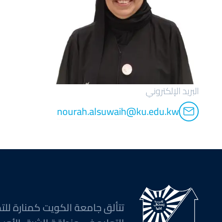
البريد الإلكتروني
nourah.alsuwaih@ku.edu.kw
تتألق جامعة الكويت كمنارة للت