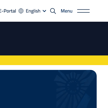
-
E-Portal
English
Menu
rtal