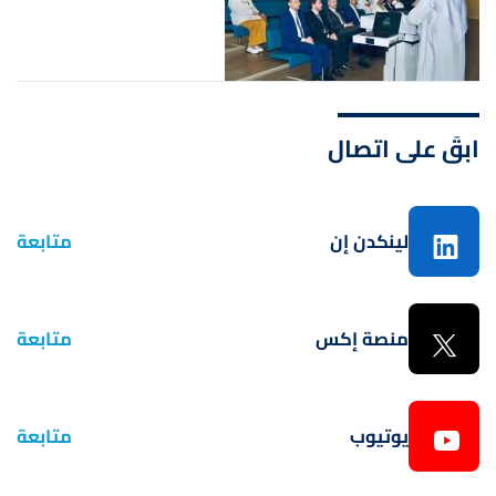
ابقَ على اتصال
لينكدن إن
متابعة
منصة إكس
متابعة
يوتيوب
متابعة