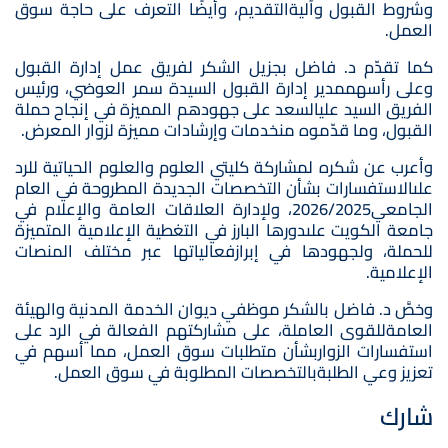
وشروط القبول وآليةالتقديم، وأيضًا التعرف على حاجة سوق
العمل.
كما تقدّم د. فاضل بجزيل الشكر لفريق عمل إدارة القبول
وعلى رأسهممدير إدارة القبول السيدة سمر العوضي، ورئيس
الفريق السيد عليالسعد على جهودهم المميزة في إنجاح حملة
القبول، وما قدّموه منخدمات وإرشادات مميزة لزوار المعرض.
وأعرب عن شكره لمشاركة كليتي العلوم والعلوم الحياتية للرد
علىالاستفسارات بشأن التخصصات الجديدة المطروحة في العام
الجامعي2026/2025، ولإدارة العلاقات العامة والإعلام في
جامعة الكويت علىدورها البارز في التغطية الإعلامية المتميزة
للحملة، ولجهودها في إبرازفعالياتها عبر مختلف المنصات
الإعلامية.
وخصَّ د. فاضل بالشكر موظفي ديوان الخدمة المدنية والهيئة
العامةللقوى العاملة، على مشاركتهم الفعالة في الرد على
استفسارات الزواربشأن متطلبات سوق العمل، مما أسهم في
تعزيز وعي الطلبةبالتخصصات المطلوبة في سوق العمل.
شارك