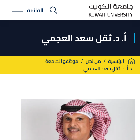
Skip
القائمة
to
E-
main
Portal
content
أ. د. ثقل سعد العجمي
Breadcrumb
الرئيسية
من نحن
موظفو الجامعة
أ. د. ثقل سعد العجمي
صورة