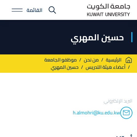
Skip
القائمة
to
E-
main
Portal
content
حسين المهري
Breadcrumb
الرئيسية
من نحن
موظفو الجامعة
أعضاء هيئة التدريس
حسين المهري
البريد الإلكتروني
h.almohri@ku.edu.kw