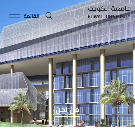
Skip
to
القائمة
E-
main
content
Portal
من نحن